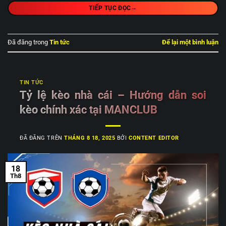
→
TIẾP TỤC ĐỌC
Đã đăng trong
Tin tức
Để lại một bình luận
TIN TỨC
Tỷ lệ kèo nhà cái – Hướng dẫn soi
kèo chính xác tại MANCLUB
ĐÃ ĐĂNG TRÊN
THÁNG 8 18, 2025
BỞI
CONTENT EDITOR
18
Th8