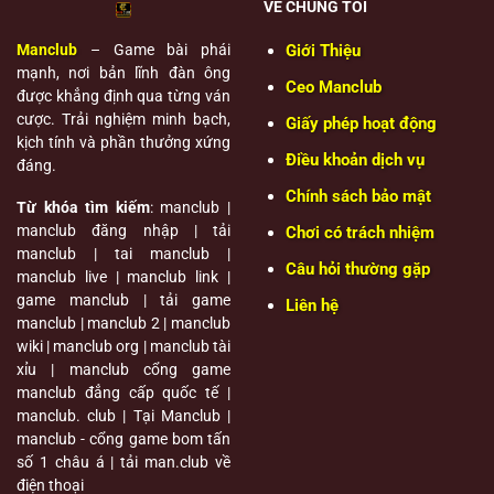
VỀ CHÚNG TÔI
Manclub
– Game bài phái
Giới Thiệu
mạnh, nơi bản lĩnh đàn ông
Ceo
Manclub
được khẳng định qua từng ván
cược. Trải nghiệm minh bạch,
Giấy phép hoạt động
kịch tính và phần thưởng xứng
Điều khoản dịch vụ
đáng.
Chính sách bảo mật
Từ khóa tìm kiếm
: manclub |
manclub đăng nhập | tải
Chơi có trách nhiệm
manclub | tai manclub |
Câu hỏi thường gặp
manclub live | manclub link |
game manclub | tải game
Liên hệ
manclub | manclub 2 | manclub
wiki | manclub org | manclub tài
xỉu | manclub cổng game
manclub đẳng cấp quốc tế |
manclub. club | Tại Manclub |
manclub - cổng game bom tấn
số 1 châu á | tải man.club về
điện thoại