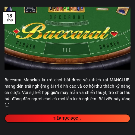
18
Th8
Baccarat Manclub là trò chơi bài được yêu thích tại MANCLUB,
mang đến trải nghiệm giải trí đỉnh cao và cơ hội thử thách kỹ năng
cá cược. Với sự kết hợp giữa may mắn và chiến thuật, trò chơi thu
hút đông đảo người chơi cả mới lẫn kinh nghiệm. Bài viết này tổng
[…]
→
TIẾP TỤC ĐỌC