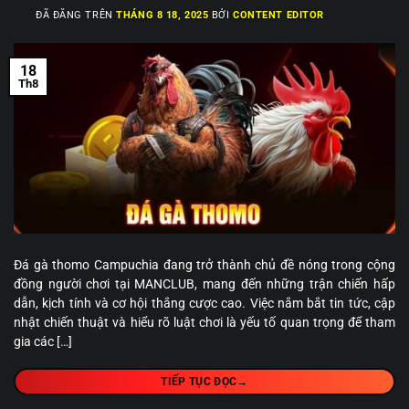
ĐÃ ĐĂNG TRÊN
THÁNG 8 18, 2025
BỞI
CONTENT EDITOR
18
Th8
Đá gà thomo Campuchia đang trở thành chủ đề nóng trong cộng
đồng người chơi tại MANCLUB, mang đến những trận chiến hấp
dẫn, kịch tính và cơ hội thắng cược cao. Việc nắm bắt tin tức, cập
nhật chiến thuật và hiểu rõ luật chơi là yếu tố quan trọng để tham
gia các […]
→
TIẾP TỤC ĐỌC