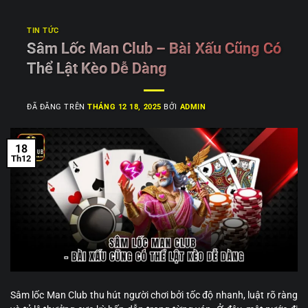
TIN TỨC
Sâm Lốc Man Club – Bài Xấu Cũng Có
Thể Lật Kèo Dễ Dàng
ĐÃ ĐĂNG TRÊN
THÁNG 12 18, 2025
BỞI
ADMIN
18
Th12
Sâm lốc Man Club thu hút người chơi bởi tốc độ nhanh, luật rõ ràng