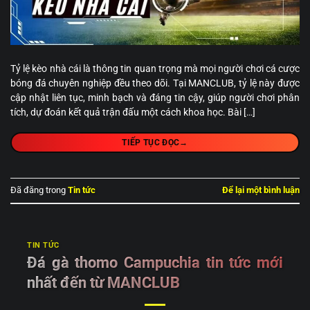
Tỷ lệ kèo nhà cái là thông tin quan trọng mà mọi người chơi cá cược
bóng đá chuyên nghiệp đều theo dõi. Tại MANCLUB, tỷ lệ này được
cập nhật liên tục, minh bạch và đáng tin cậy, giúp người chơi phân
tích, dự đoán kết quả trận đấu một cách khoa học. Bài […]
→
TIẾP TỤC ĐỌC
Đã đăng trong
Tin tức
Để lại một bình luận
TIN TỨC
Đá gà thomo Campuchia tin tức mới
nhất đến từ MANCLUB