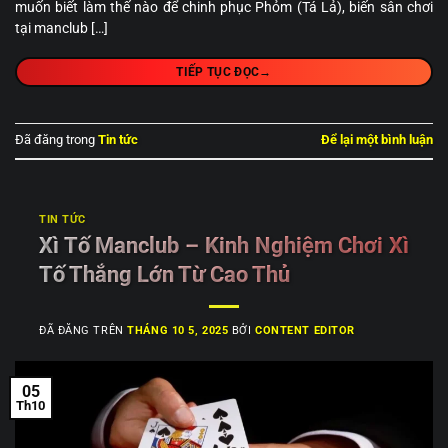
muốn biết làm thế nào để chinh phục Phỏm (Tá Lả), biến sân chơi
tại manclub […]
→
TIẾP TỤC ĐỌC
Đã đăng trong
Tin tức
Để lại một bình luận
TIN TỨC
Xì Tố Manclub – Kinh Nghiệm Chơi Xì
Tố Thắng Lớn Từ Cao Thủ
ĐÃ ĐĂNG TRÊN
THÁNG 10 5, 2025
BỞI
CONTENT EDITOR
05
Th10