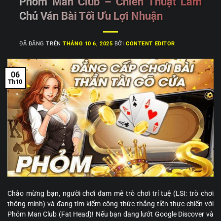
Phỏm Man Club – Chiến Thuật Làm
Chủ Ván Bài Tối Ưu Lợi Nhuận
ĐÃ ĐĂNG TRÊN
THÁNG 10 6, 2025
BỞI
CONTENT EDITOR
06
Th10
Chào mừng bạn, người chơi đam mê trò chơi trí tuệ (LSI: trò chơi
thông minh) và đang tìm kiếm công thức thắng tiền thực chiến với
Phỏm Man Club (Fat Head)! Nếu bạn đang lướt Google Discover và